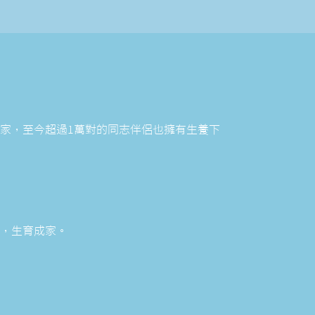
國家，至今超過1萬對的同志伴
侶也擁有生養下
伴侶，生育成家。