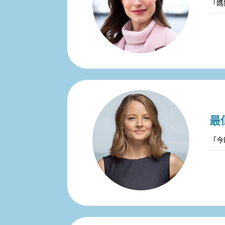
「媽
最
「今