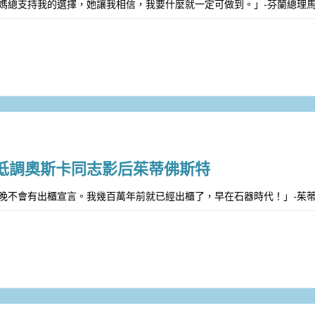
媽總支持我的選擇，她讓我相信，我要什麼就一定可做到。」-芬蘭總理馬琳 (Sa
低調奧斯卡同志影后茱蒂佛斯特
晚不會有出櫃宣言。我幾百萬年前就已經出櫃了，早在石器時代！」-茱蒂佛斯特 (J